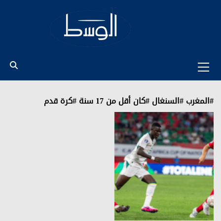
Ski
t
conten
Primary
Menu
#المغرب #السنغال #كان أقل من 17 سنة #كرة قدم