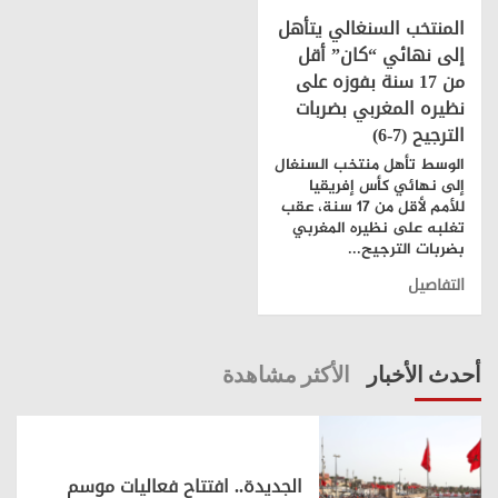
المنتخب السنغالي يتأهل
إلى نهائي “كان” أقل
من 17 سنة بفوزه على
نظيره المغربي بضربات
الترجيح (7-6)
الوسط تأهل منتخب السنغال
إلى نهائي كأس إفريقيا
للأمم لأقل من 17 سنة، عقب
تغلبه على نظيره المغربي
بضربات الترجيح...
التفاصيل
أحدث الأخبار
الأكثر مشاهدة
الجديدة.. افتتاح فعاليات موسم