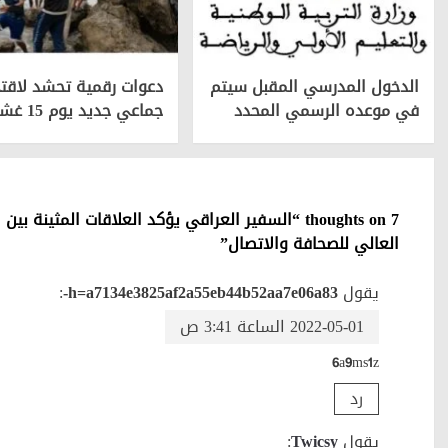
الدخول المدرسي المقبل سیتم
دعوات رقمية تحشد لاقتح
في موعده الرسمي المحدد
جماعي جديد يوم 15 غشت
7 thoughts on “
السفير العراقي يؤكد العلاقات المثينة بين
العالي للصحافة والاتصال
”
يقول
h=a7134e3825af2a55eb44b52aa7e06a83-
:
2022-05-01 الساعة 3:41 ص
6a9ms1z
رد
يقول
Twicsy
: