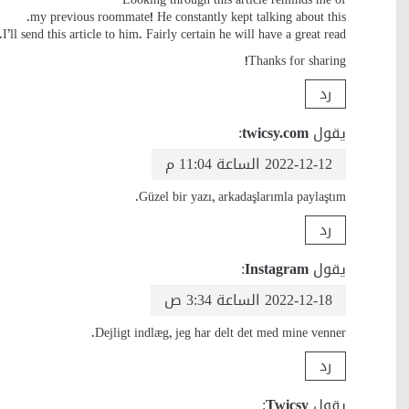
Looking through this article reminds me of
my previous roommate! He constantly kept talking about this.
I’ll send this article to him. Fairly certain he will have a great read.
Thanks for sharing!
رد
يقول
twicsy.com
:
2022-12-12 الساعة 11:04 م
Güzel bir yazı, arkadaşlarımla paylaştım.
رد
يقول
Instagram
:
2022-12-18 الساعة 3:34 ص
Dejligt indlæg, jeg har delt det med mine venner.
رد
يقول
Twicsy
: