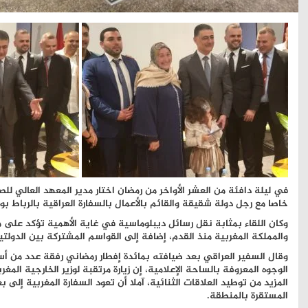
في ليلة دافئة من العشر الأواخر من رمضان اختار مدير المعهد العالي لل
خاصا مع رجل دولة شقيقة والقائم بالأعمال بالسفارة العراقية بالرباط بو
وكان اللقاء بمثابة نقل رسائل ديبلوماسية في غاية الأهمية تؤكد على م
والمملكة المغربية منذ القدم، إضافة إلى القواسم المشتركة بين الدولت
وقال السفير العراقي بعد ضيافته بمائدة إفطار رمضاني رفقة عدد من أسا
الوجوه المعروفة بالساحة الإعلامية، إن زيارة مرتقبة لوزير الخارجية الم
المزيد من توطيد العلاقات الثنائية، آملا أن تعود السفارة المغربية إلى
المستقرة بالمنطقة.