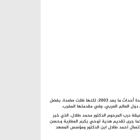
وأشار القائم بالأعمال بسفارة العراق بالمغرب أن جمهورية العراق مرت بعدة أحداث ما بعد 2003، لكنها ظلت صامدة، بفضل
ول العالم العربي، وفي مقدمتها المغرب.
فيقة درب المرحوم الدكتور محمد طلال، الذي خبر
كما جرى تقديم هدية توحي بكرم المغاربة وحسن
اتصال احمد طلال ابن الدكتور ومؤسس المعهد