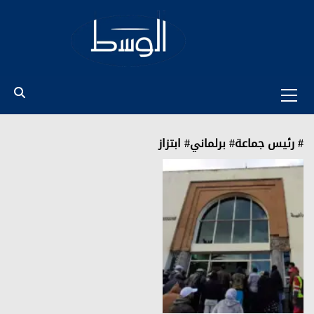
Ski
t
conten
Primary
Menu
# رئيس جماعة# برلماني# ابتزاز