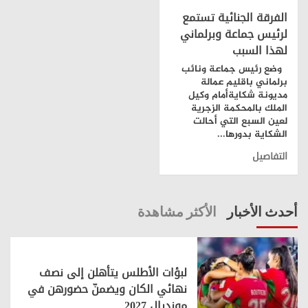
الفرقة الجنائية تستمع
لرئيس جماعة وبرلماني
لهذا السبب
وضع رئيس جماعة ونائب
برلماني باقليم عمالة
مديونة شكايةأمام وكيل
الملك بالمحكمة الزجرية
لعين السبع التي أحالت
الشكاية بدورها...
التفاصيل
أحدث الأخبار
الأكثر مشاهدة
لبؤات الأطلس يتأهلن إلى نصف
نهائي الكان ويضمنّ حضورهن في
مونديال 2027