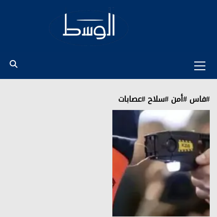
Ski
t
conten
Primary
Menu
#فاس #أمن #سلاح #عصابات