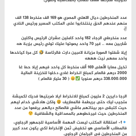
تدوينة شاركها الآلاف تطالب بالمحاسبة وتقول:
عدد المنخرطين ديال الاهلي المصري هو 169 الف منخرط 138 الف
منهم عندهم الحق يننتخابوا على المكتب المسير ورئيس النادي
✌
عدد منخرطي الرجاء 182 واحد كاملين عشران الرئيس واكلين
شاربين معه .. غير 70 واحد يصوتوا عليك تولي رئيس بزربة هه
إيلا شفتوا الصورة مزيانة لاعبين دارت فالرئاسة
كل مرة كياخدها
واحد معهم نيت هههه
تخيل معايا الأهلى 169 ألف منخرط كل واحد فيهم إيلا حط غا
2000 درهم فالعام كمبلغ انخراط غادي دخلوا للخزينة المالية
338.000.000 درهم سنويا
( 30 مليار فالعام )
الرجا دايرين 2 مليون كمبلغ للانخراط ايلا ضربتيها فديك لكميشة
متجيب ليك حتى بريطمة فالمعاريف
ولكن هادشي خدام ليهم
حيت كتبقى دور بيناتهم ماشي فالصالح ديالهم يرفعوا من عدد
المنخرطين حيت غيرخطوهم بالمصداقية والشفافية
1- استقالة المكتب ليست المهمة الأساسية للجمهور الرجاوي،
فالمطلب الأساسي هو تخفيض ثمن الإنخراط لكي يكون عدد كبير
من المنخرطين في البرلمان الرجاوي.