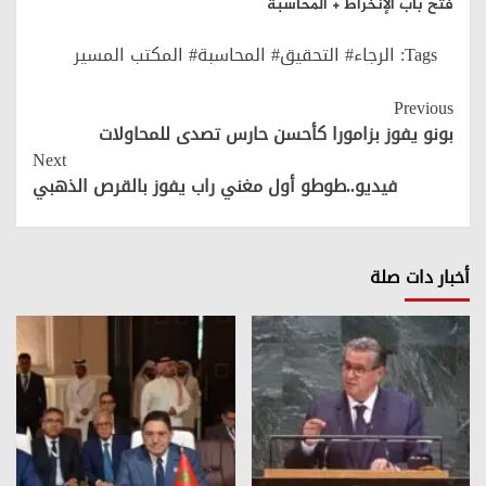
فتح باب الإنخراط + المحاسبة
Tags:
الرجاء# التحقيق# المحاسبة# المكتب المسير
Continue
Previous
Reading
بونو يفوز بزامورا كأحسن حارس تصدى للمحاولات
Next
فيديو..طوطو أول مغني راب يفوز بالقرص الذهبي
أخبار دات صلة