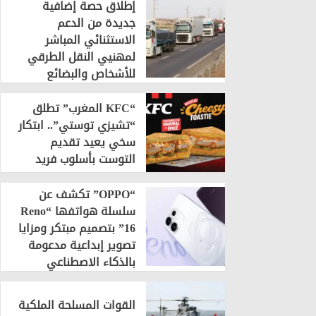
إطلاق حصة إضافية
جديدة من الدعم
الاستثنائي المباشر
لمهنيي النقل الطرقي
للأشخاص والبضائع
“KFC المغرب” تطلق
“تشيزي توستي”.. ابتكار
سخي يعيد تقديم
التوست بأسلوب فريد
“OPPO” تكشف عن
سلسلة هواتفها “Reno
16” بتصميم مبتكر ومزايا
تصوير إبداعية مدعومة
بالذكاء الاصطناعي
القوات المسلحة الملكية