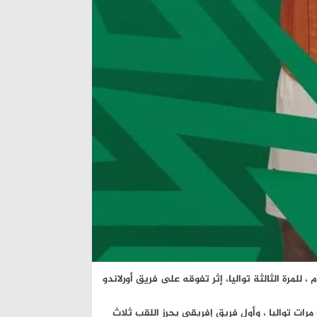
 للمرة الثالثة تواليا، إثر تفوقه على فريق أورلاندو
 مرات تواليا ، وأول فريق إفريقي يحرز اللقب ثلاث