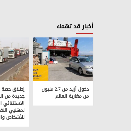
أخبار قد تهمك
دخول أزيد من 2,7 مليون
إطلاق حصة إ
من مغاربة العالم
جديدة من ال
الاستثنائي ا
لمهنيي النق
للأشخاص وال