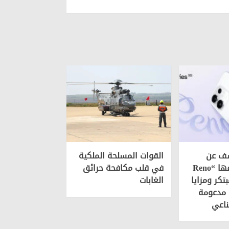
تكشف عن
القوات المسلحة الملكية
سلسلة هواتفها “Reno
في قلب مكافحة حرائق
بتكر ومزايا
الغابات
 مدعومة
ناعي