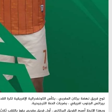
توج فريق نهضة بركان المغربي ، بكأس الكونفدرالية الإفريقية لكرة القدم ،
بيراتس الجنوب افريقي ، بضربات الحظ الترجيحية.
وبهذا الإنجاز أصبح الفريق البركاني ، أول فريق مغربي يفوز باللقب ثلاث