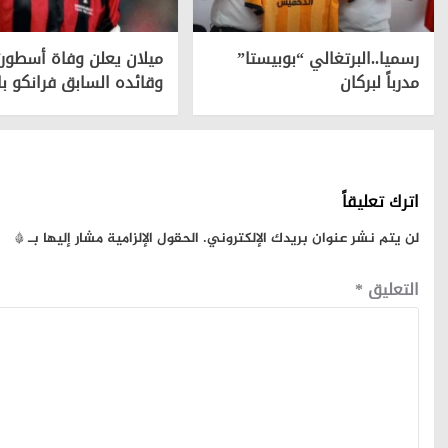
رسميا..البرتغالي “بوبيستا”
ميلان يعلن وفاة أسطور
مدرباً لبركان
وقائده السابق فرانكو با
اترك تعليقاً
لن يتم نشر عنوان بريدك الإلكتروني.
الحقول الإلزامية مشار إليها بـ
*
التعليق
*