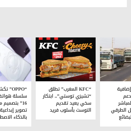
ضافية
“KFC المغرب” تطلق
“OPPO” 
دعم
“تشيزي توستي”.. ابتكار
لمباشر
سخي يعيد تقديم
16” بتصميم م
ل الطرقي
التوست بأسلوب فريد
تصوير إبداعية
بضائع
بالذكاء الاصط