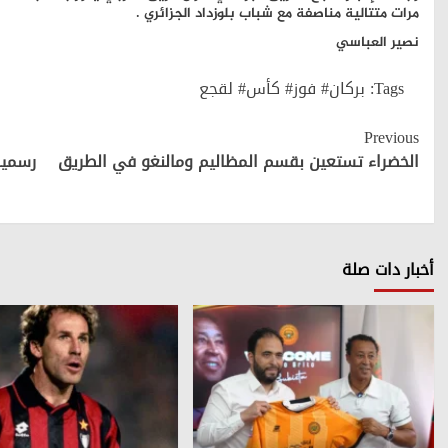
مرات متتالية مناصفة مع شباب بلوزداد الجزائري .
نصير العباسي
Tags:
بركان# فوز# كأس# لقجع
Continue
Previous
Reading
الخضراء تستعين بقسم المظاليم ومالنغو في الطريق
رسميا
أخبار دات صلة