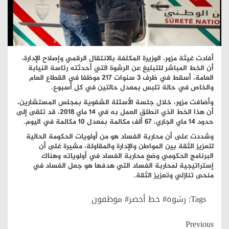
أفادت غيثة مزور، الوزيرة المكلفة بالانتقال الرقمي وإصلاح الإدارة،
أن الخط المباشر للتبليغ عن الرشوة التي أحدثته رئاسة النيابة
العامة، أسقط في ظرف 3 سنوات 217 موظفا في القطاع العام
والخاص في حالة تلبس بمعدل حالتين في كل أسبوع.
وأضافت مزور، خلال جلسة الأسئلة الشفوية بمجلس المستشارين،
أن هذا الخط الذي انطلق العمل به في 14 ماي 2018، قد تلقى إلى
حدود 14 ماي الجاري، 67 ألف مكالمة بمعدل 10 مكالمة في اليوم.
وشددت على أن محاربة الفساد هو من أولويات الحكومة الحالية
لتعزيز الثقة بين المواطن والإدارة والمقاولة، مشيرة غلى أن
البرنامج الحكومي وضع محاربة الفساد في أولوياته وهناك
إستراتيجية لمحاربة الفساد التي هدفها هو جعل الفساد في
منحى تنازلي وتعزيز الثقة.
Tags:
رشوة# خط أخضر# موظفون
Continue
Previous