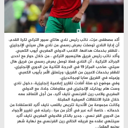
أكد مصطفى عزت، نائب رئيس نادي هاتاي سبور التركي لكرة القدم،
أن إدارة النادي توصلت بعرض رسمي من نادي هال سيتي الإنجليزي
، للظفر بخدمات هدافها، اللاعب الدولي المغربي أيوب الكعبي.
وأكد نائب رئيس فريق هاتيسبور التركي ، من خلال حوار مع احدى
الجرائد التركية ، أن النادي فعلا توصل بعرض رسمي من فريق هال
سيتي، صاحب المركز 19 في الدرجة الثانية من الدوري الإنجليزي،
للظفر بخدمات لاعبين من الفريق؛ ويتعلق الأمر بأيوب الكعبي
وزميله في الفريق سابا لوبجانديزي.
وفي موضوع ذو صلة أفادت تقارير إعلامية إنجليزية، دخول نادي
وست هام يونايتد الإنجليزي في مفاوضات جادة، مع الدولي
المغربي ولاعب رين الفرنسي نايف أكرد، من أجل التعاقد معه
خلال فترة الانتقالات الصيفية المقبلة
وكانت مجموعة من الأندية تتربص باللعب نايف أكرد للاستفادة من
خدماته ، خاصة أنه عبر في أكثر من مرة ، رغبته في تغيير الأجواء
من الدوري الفر نسي ، جدير بالذكر فالدولي المغربي نايف أكرد
سينتهي عقده مع فريقه الخالي رين الفرنسي مع نهاية شهر
يونيو المقبل .