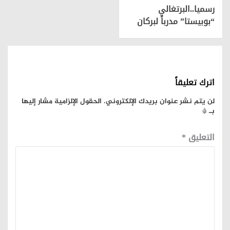
رسميا..البرتغالي
“بوبيستا” مدرباً لبركان
اترك تعليقاً
لن يتم نشر عنوان بريدك الإلكتروني.
الحقول الإلزامية مشار إليها
بـ
*
التعليق
*