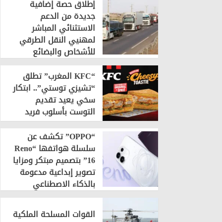
إطلاق حصة إضافية
جديدة من الدعم
الاستثنائي المباشر
لمهنيي النقل الطرقي
للأشخاص والبضائع
“KFC المغرب” تطلق
“تشيزي توستي”.. ابتكار
سخي يعيد تقديم
التوست بأسلوب فريد
“OPPO” تكشف عن
سلسلة هواتفها “Reno
16” بتصميم مبتكر ومزايا
تصوير إبداعية مدعومة
بالذكاء الاصطناعي
القوات المسلحة الملكية