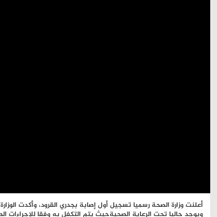
أعلنت وزارة الصحة رسميا تسجيل أول إصابة بجدري القرود، وأكدت الوزارة،
ويوجد حاليا تحت الرعاية الصحيةحيث يتم التكفل به وفقا للإجراءات الص