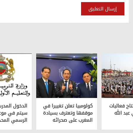
تاح فعاليات
كولومبيا تعلن تغييرا في
الدخول المدر
عبد الله
موقفها وتعترف بسيادة
سیتم في موع
المغرب على صحرائه
الرسمي المحد