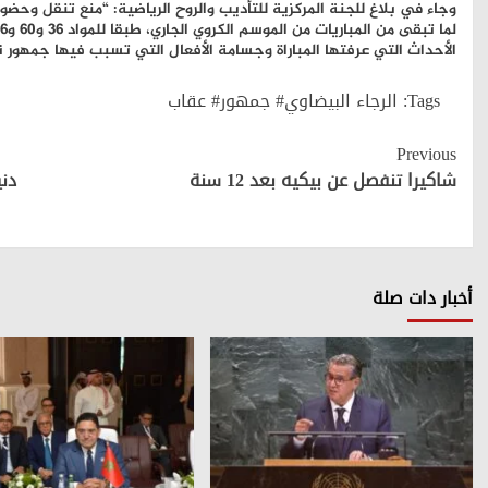
وجاء في بلاغ للجنة المركزية للتأديب والروح الرياضية: “منع تنقل وحضور
الأحداث التي عرفتها المباراة وجسامة الأفعال التي تسبب فيها جمهور نا
Tags:
الرجاء البيضاوي# جمهور# عقاب
Continue
Previous
Reading
شاكيرا تنفصل عن بيكيه بعد 12 سنة
دن
أخبار دات صلة