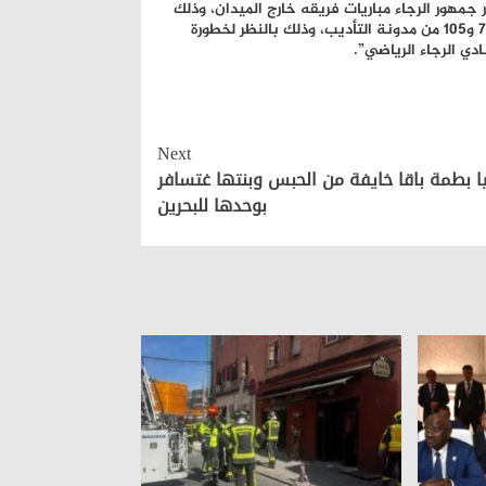
 جمهور الرجاء مباريات فريقه خارج الميدان، وذلك
لما تبقى من المباريات من الموسم الكروي الجاري، طبقا للمواد 36 و60 و76 و105 من مدونة التأديب، وذلك بالنظر لخطورة
دي الرجاء الرياضي”.
Next
يا بطمة باقا خايفة من الحبس وبنتها غتسافر
بوحدها للبحرين