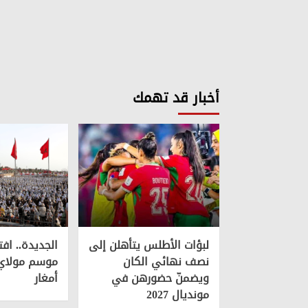
أخبار قد تهمك
لبؤات الأطلس يتأهلن إلى
الجديدة.. افت
نصف نهائي الكان
موسم مولاي 
ويضمنّ حضورهن في
أمغار
مونديال 2027