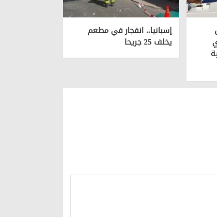
إسبانيا.. انفجار في مطعم
ي
يخلف 25 جريحا
ة