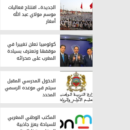
الجديدة.. افتتاح فعاليات
موسم مولاي عبد الله
أمغار
كولومبيا تعلن تغييرا في
موقفها وتعترف بسيادة
المغرب على صحرائه
الدخول المدرسي المقبل
سیتم في موعده الرسمي
المحدد
المكتب الوطني المغربي
للسياحة يعزز جاذبية