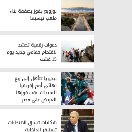
بوزوبع يفوز بصفقة بناء
ملعب تيسيما
دعوات رقمية تحشد
لاقتحام جماعي جديد يوم
15 غشت
نيجيريا تتأهل إلى ربع
نهائي أمم إفريقيا
للسيدات عقب فوزها
العريض على مصر
شكايات تسبق الانتخابات
تستنفر الداخلية