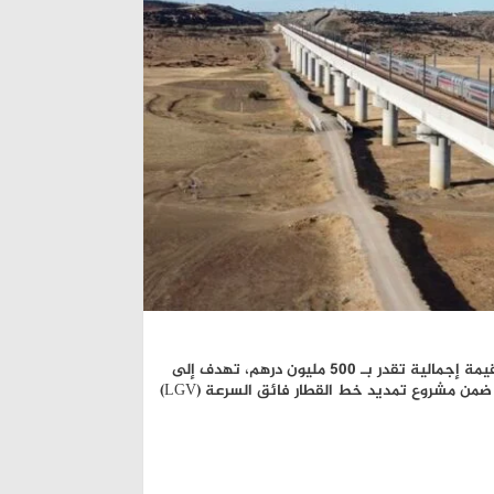
أطلق المكتب الوطني للسكك الحديدية (ONCF) مناقصة دولية مهمة بقيمة إجمالية تقدر بـ 500 مليون درهم، تهدف إلى
اختيار مقاول لدراسة وإنجاز مجموعة من المنشآت الفنية (ouvrages d’art) ضمن مشروع تمديد خط القطار فائق السرعة (LGV)