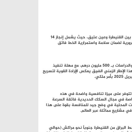
يتركز هذا المشروع الاستراتيجي على الجزء الشمالي من المسار، وتحديداً بين القنيطرة وعين عتيق، حيث يشمل إنجاز 14
رورية لضمان سلامة واستمرارية الخط فائق
حدد المكتب الوطني للسكك الحديدية سقف التقدير الإجمالي للأشغال والدراسات بـ 500 مليون درهم، مع مهلة تنفيذ
هرين. هذا الإطار الزمني الضيق يعكس الإرادة القوية لتسريع
ملكي.
 تتوفر على ميزة تنافسية واضحة في هذه
 خاصة في مجال السكك الحديدية فائقة السرعة
كات المحلية في وضع جيد للمنافسة بقوة على هذا
 مشاريع مماثلة عبر العالم.
 البراق من القنيطرة جنوباً نحو مراكش (حوالي