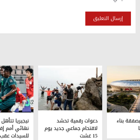
بصفقة بناء
دعوات رقمية تحشد
نيجيريا تتأهل 
لاقتحام جماعي جديد يوم
نهائي أمم إفر
15 غشت
للسيدات عقب 