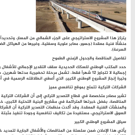
منشأة فنية معقدة (جسور، معابر علوية وسفلية، وغيرها من الهياكل الض
السرعة).
تفاصيل المناقصة والجدول الزمني الطموح
إجمالية لا تتجاوز 12 شهراً فقط، تشمل مرحلة تحضيرية مدتها ش
وتيرة إنجاز المشروع الوطني الكبير، الذي أُعطي انطلاقته الرسمية في أبريل 2025 بأمر 
الشركات التركية تتمتع بموقع تنافسي مميز
تشير مصادر متخصصة في قطاع التصدير التركي إلى أن الشركات التركية
المناقصة، بفضل خبرتها المتراكمة في مشاريع البنية التحتية الكبرى،
والمنشآت الفنية المعقدة. وقد أكدت منظمات التصدير التركية أن الشر
السوق الاستراتيجي، مستفيدة من تكاليف تنافسية وجودة تنفيذ مثبتة في
سياق المشروع الوطني الكبير
يأتي هذا الإعلان ضمن سلسلة من المناقصات والأشغال الجارية لتمديد خط