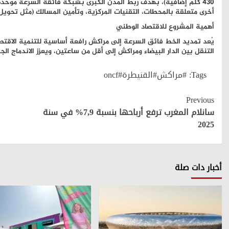
430 كلم إضافية)، بهدف ربط المدن الكبرى بشبكة فائقة السرعة مو
أخرى متعلقة بالمحطات، التقنيات المركزية، وتأمين المسالك (مثل تحويل 
أهمية المشروع للاقتصاد الوطني
يُعد تمديد الخط فائق السرعة إلى مراكش رافعة أساسية للتنمية الاق
التنقل بين الدار البيضاء ومراكش إلى أقل من ساعتين، ويعزز الاندماج ال
Tags:
#مراكش#القنيطرة#oncf
Continue
Previous
Reading
سانلام المغرب ترفع أرباحها بنسبة 7,9% في سنة
2025
أخبار دات صلة