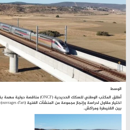
الوسط
بين القنيطرة ومراكش.