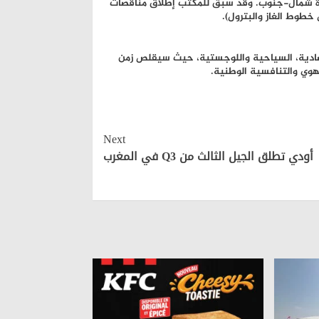
حدة شمال-جنوب. وقد سبق للمكتب إطلاق مناقصات
خطوط الغاز والبترول).
تصادية، السياحية واللوجستية، حيث سيقلص زمن
جهوي والتنافسية الوطنية.
Next
أودي تطلق الجيل الثالث من Q3 في المغرب