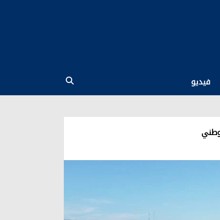
فيديو
وطني