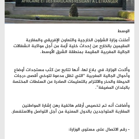
الوسط
أعلنت وزارة الشؤون الخارجية والتعاون الإفريقي والمغاربة
المقيمين بالخارج عن إحداث خلية أزمة من أجل مواكبة انشغالات
الجالية المغربية المقيمة بمنطقة الشرق الأوسط.
وأكدت الوزارة، في بلاغ لها، أنها تتابع عن كثب مستجدات أوضاع
وأحوال الجالية المغربية “التي تظل مدعوة لتوخي أقصى درجات
الحيطة والحذر والالتزام بالتعليمات الصادرة عن السلطات المختصة
بالبلدان المضيفة”.
وأضافت أنه تم تخصيص أرقام هاتفية رهن إشارة المواطنين
المغاربة المتواجدين بالدول المعنية من أجل التواصل والاستفسار.
– رقم الاتصال على مستوى الوزارة: