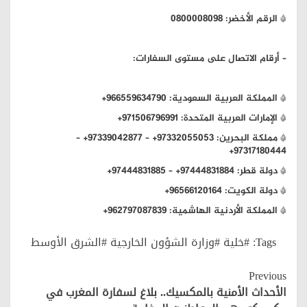
* الرقم الأخضر: 0800008098
– أرقام الاتصال على مستوى السفارات:
* المملكة العربية السعودية: 966559634790+
* الإمارات العربية المتحدة: 971506796991+
* مملكة البحرين: 97332055053+ – 97339042877+ –
97317180444+
* دولة قطر: 97444831884+ – 97444831885+
* دولة الكويت: 96566120164+
* المملكة الأردنية الهاشمية: 962797087839+
Tags:
#خلية #وزارة الشؤون الخارجية #الشرق الأوسط
Continue
Previous
Reading
الأحداث الأمنية بالمكسيك.. بلاغ لسفارة المغرب في