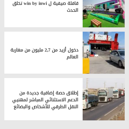
قافلة صيفية ل win by inwi تخلق
الحدث
دخول أزيد من 2,7 مليون من مغاربة
العالم
إطلاق حصة إضافية جديدة من
الدعم الاستثنائي المباشر لمهنيي
النقل الطرقي للأشخاص والبضائع