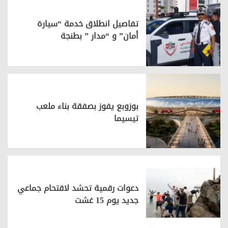
تفاصيل انطلاق خدمة “سيارة
أمان” و “مدار ” بطنجة
بوزوبع يفوز بصفقة بناء ملعب
تيسيما
دعوات رقمية تحشد لاقتحام جماعي
جديد يوم 15 غشت