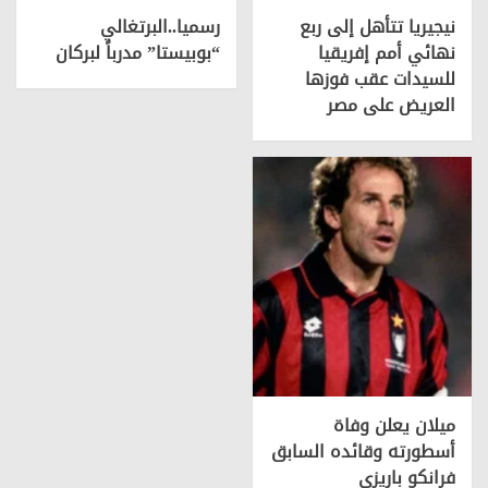
نيجيريا تتأهل إلى ربع
رسميا..البرتغالي
نهائي أمم إفريقيا
“بوبيستا” مدرباً لبركان
للسيدات عقب فوزها
العريض على مصر
ميلان يعلن وفاة
أسطورته وقائده السابق
فرانكو باريزي