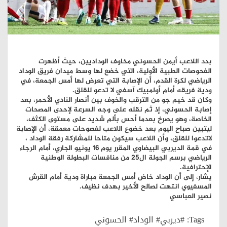
بدد اللاعب أيمن الحسوني مخاوف الوداديين، حيث أظهرت
الفحوصات الطبية الأولية، التي خضع لها وسط ميدان فريق الوداد
الرياضي لكرة القدم، أن الإصابة التي تعرض لها أمس الجمعة، في
ودية فريقه أمام أولمبيك آسفي لا تدعو للقلق.
وكان قد خيم جو من الترقب والخوف بين أنصار النادي الأحمر، بعد
إصابة الحسوني، إذ ثم نقله على وجه السرعة لإحدى المصحات
الخاصة، وهو يصرخ بعدما أحس بألم شديد على مستوى الكثف،
ليتبين صباح اليوم بعد خضوع اللاعب لفصوحات معمقة، أن الإصابة
لاتدعوا للقلق، وأن اللاعب سيكون متاحا للمشاركة رفقة الوداد ،
في قمة الديربي البيضاوي المقرر يوم 16 يونيو الجاري، أمام الرجاء
الرياضي برسم الجولة ال25 من منافسات البطولة الوطنية
الإحترافية.
يشار، إلى أن الوداد خاض أمس الجمعة مباراة ودية أمام القرش
المسفيوي انتهت لصالح الأخير بهدف نظيف.
نصير العباسي
Tags:
#ديربي# الوداد# الحسوني