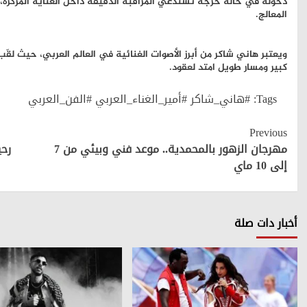
دخوله في حالة حرجة تستدعي المراقبة الدقيقة داخل العناية المركزة،
المعالج.
ويعتبر هاني شاكر من أبرز الأصوات الغنائية في العالم العربي، حيث لقّب
كبير ومسار طويل امتد لعقود.
Tags:
#هاني_شاكر #أمير_الغناء_العربي #الفن_العربي
Continue
Previous
Reading
مهرجان الزهور بالمحمدية.. موعد فني وبيئي من 7
رحي
إلى 10 ماي
أخبار دات صلة