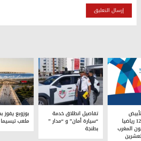
لأبيض
تفاصيل انطلاق خدمة
بوزوبع يفوز ب
المتوسط.. 120 رياضيا
“سيارة أمان” و “مدار ”
ملعب تيسيما
ون المغرب
بطنجة
لعشرين