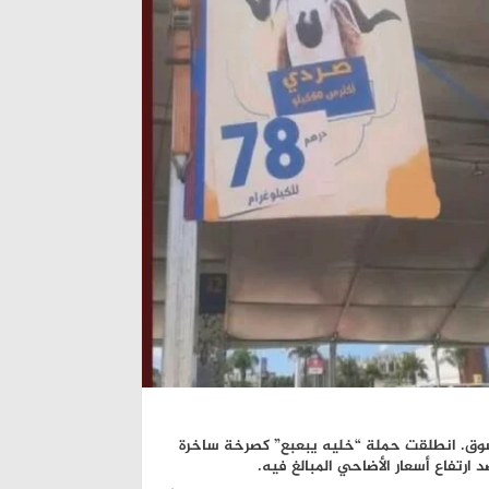
 “الرحمة” من السوق. انطلقت حملة “خليه يبعبع” كصرخة ساخرة
رتفاع أسعار الأضاحي المبالغ فيه.