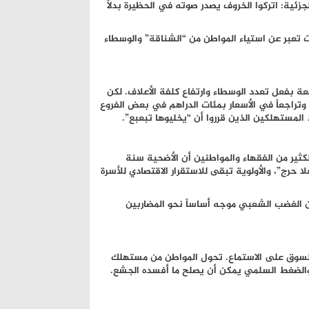
ئية: اتركوا الخروف يصدر صوته في الحظيرة بدلاً
تعبر عن استياء المواطن من “الشناقة” والوسطاء
ة بفعل تعدد الوسطاء وارتفاع كلفة الأعلاف. لكن
وتراجعاً في الأسعار بمئات الدراهم في بعض الفروع
لمستهلكين الذين قرروا أن “يخليوها تبعبع”.
لكثير من الفقهاء والمواطنين أن الأضحية سنة
ا حرج”، والأولوية تبقى للاستقرار الاقتصادي للأسرة
ن الغضب الشعبي موجه أساساً نحو المضاربين
لسوق على الاستماع. تحول المواطن من مستهلك
ي والضغط السلمي يمكن أن يصلح ما أفسده الجشع.