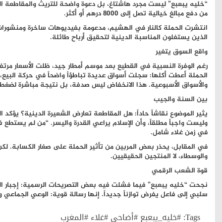
“خليه يبعبع” ليست مجرد هاشتاغ، بل دعوة واضحة للتريث والمقاطعة الجز
من دفع مبالغ خيالية تصل إلى 8000 درهم أو أكثر.
انتشرت الحملة كالنار في الهشيم، مدعومة بفيديوهات ساخرة ومنشورات 
الذين يستغلون المناسبة الدينية لتحقيق أرباح طائلة.
واقع السوق يتغير
رغم الوفرة النسبية في القطيع بعد موسم أمطار جيد، ظلت الأسعار مرتفع
الحملة أعطت أكلها: سجلت أسواق عديدة تباطؤاً واضحاً في حركة البيع، 
والأسواق الأسبوعية. هذا الانخفاض ليس صدفة، بل نتيجة مباشرة لضغط ا
بين السنة والجيب
يثير الموضوع نقاشاً حاداً: هل المقاطعة تعارض الشعيرة الدينية؟ يؤكد ا
وليست واجباً مطلقاً، وأن الإسلام يراعي القدرة واليسر. “من لم يستطع فل
في زمن غلاء شامل.
في المقابل، يحذر بعض المربين من تأثير الحملة على صغار الكسابة. لك
والوسطاء، لا المنتجين الحقيقيين.
قوة الشعب الرقمي
نجحت “خليه يبعبع” فيما فشلت فيه بعض التصريحات الرسمية: إجبار ا
سلبي إلى فاعل يفرض توازناً جديداً. إنها رسالة قوية: الوعي الجماع
Tags:
#خليه_يبعبع #أضاحي #غلاء #المغرب