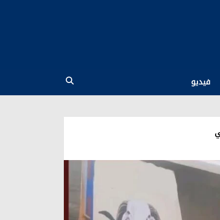
فيديو
ي