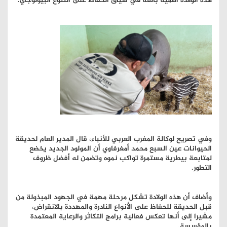
هذه الولادة أهمية بالغة في سياق الحفاظ على التنوع البيولوجي.
وفي تصريح لوكالة المغرب العربي للأنباء، قال المدير العام لحديقة
الحيوانات عين السبع محمد أمغرفاوي أن المولود الجديد يخضع
لمتابعة بيطرية مستمرة تواكب نموه وتضمن له أفضل ظروف
التطور.
وأضاف أن هذه الولادة تشكل مرحلة مهمة في الجهود المبذولة من
قبل الحديقة للحفاظ على الأنواع النادرة والمهددة بالانقراض،
مشيرا إلى أنها تعكس فعالية برامج التكاثر والرعاية المعتمدة
بالمؤسسة.