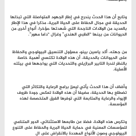
وتابع أن هذا الحدث يندرج في إطار الجهود المتواصلة التي تبذلها
الحديقة في مجال الحفاظ على الحياة البرية، مذكرا في هذا الإطار
بالعديد من الولادات الناجحة التي شهدتها ،مؤخرا، أنواع أخرى من
الحيوانات من بينها “الظبي الهندي” وغزال “داما مهور”.
من جهته، أكد ياسين بينو، مسؤول التنسيق البيولوجي والحفاظ
على الحيوانات بالحديقة، أن هذه الولادة تكتسي أهمية خاصة
بالنظر لندرة التابير البرازيلي والتحديات التي يواجهها في بيئته
الأصلية.
وأضاف أن هذا الحدث يأتي ليعزز برامج الرعاية والتكاثر التي
تضطلع بها الحديقة، مضيفا أن هذه الولادة تعكس جودة ظروف
الإيواء والرعاية والمتابعة التي توفرها الفرق المتخصصة لهذه
المؤسسة.
وتكرس هذه الولادة، فضلا عن طابعها الاستثنائي، الدور المتنامي
للمؤسسات المعنية في حماية الحياة البرية والحفاظ على التنوع
البيولوجي وصون الأنواع المهددة بالانقراض على ال