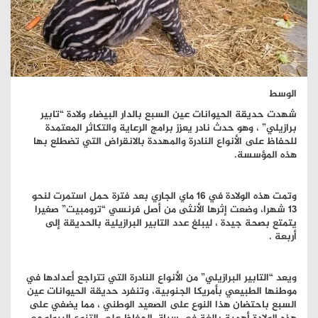
الوسط
شهدت حديقة الحيوانات عين السبع بالدار البيضاء ولادة “تابير
برازيلي” ، وهو حدث نادر يعزز برامج الرعاية والتكاثر المعتمدة
للحفاظ على الأنواع النادرة والمهددة بالانقراض التي تضطلع بها
هذه المؤسسة.
وتمت هذه الولادة في 16 ماي الجاري بعد فترة حمل استمرت لنحو
13 شهرا، وضعت إثرها الأنثى من أصل فرنسي “ترومبيت” صغيرا
يتمتع بصحة جيدة ، ليبلغ عدد التابير البرازيلية بالحديقة إلى
أربعة .
ويعد “التابير البرازيلي” من الأنواع النادرة التي تتراجع أعدادها في
موطنها الطبيعي بأمريكا الجنوبية، وتنفرد حديقة الحيوانات عين
السبع باحتضان هذا النوع على الصعيد الوطني ، مما يضفي على