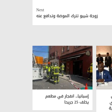
Next
زوجة شيبو تترك الموضة وتدافع عنه
إسبانيا.. انفجار في مطعم
ي
يخلف 25 جريحا
ة