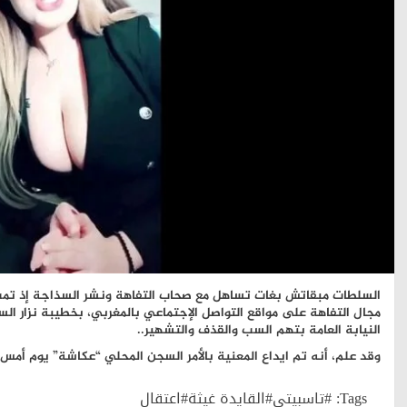
السلطات مبقاتش بغات تساهل مع صحاب التفاهة ونشر السذاجة إذ تمت م
مجال التفاهة على مواقع التواصل الإجتماعي بالمغربي، بخطيبة نزار ال
النيابة العامة بتهم السب والقذف والتشهير..
وقد علم، أنه تم ايداع المعنية بالأمر السجن المحلي “عكاشة” يوم أمس با
Tags:
#تاسبيتي#القايدة غيثة#اعتقال