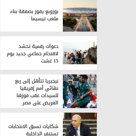
بوزوبع يفوز بصفقة بناء
ملعب تيسيما
دعوات رقمية تحشد
لاقتحام جماعي جديد يوم
15 غشت
نيجيريا تتأهل إلى ربع
نهائي أمم إفريقيا
للسيدات عقب فوزها
العريض على مصر
شكايات تسبق الانتخابات
تستنفر الداخلية