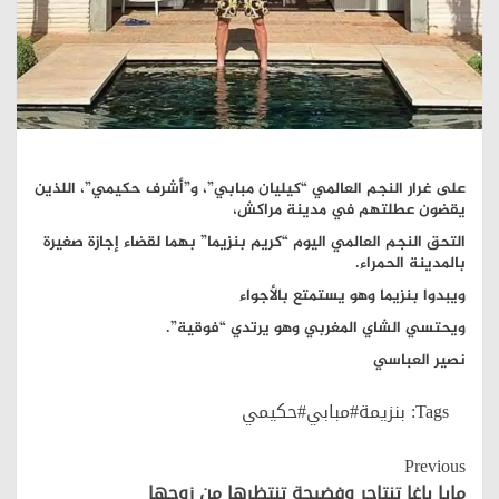
على غرار النجم العالمي “كيليان مبابي”، و”أشرف حكيمي”، اللذين
يقضون عطلتهم في مدينة مراكش،
التحق النجم العالمي اليوم “كريم بنزيما” بهما لقضاء إجازة صغيرة
بالمدينة الحمراء.
ويبدوا بنزيما وهو يستمتع بالأجواء
ويحتسي الشاي المغربي وهو يرتدي “فوقية”.
نصير العباسي
Tags:
بنزيمة#مبابي#حكيمي
Continue
Previous
Reading
مايا باغا تنتاحر وفضيحة تنتظرها من زوجها