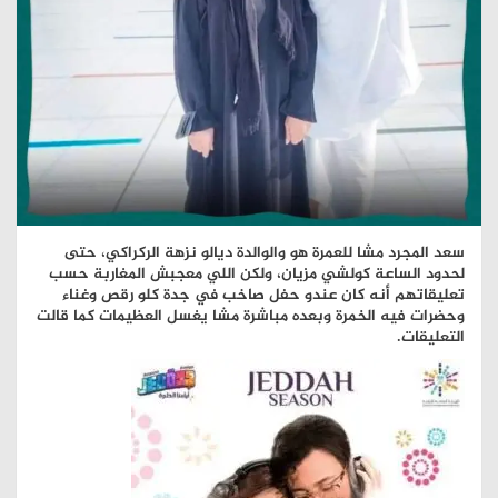
سعد المجرد مشا للعمرة هو والوالدة ديالو نزهة الركراكي، حتى
لحدود الساعة كولشي مزيان، ولكن اللي معجبش المغاربة حسب
تعليقاتهم أنه كان عندو حفل صاخب في جدة كلو رقص وغناء
وحضرات فيه الخمرة وبعده مباشرة مشا يغسل العظيمات كما قالت
التعليقات.