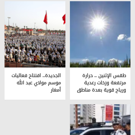
طقس الإثنين .. حرارة
الجديدة.. افتتاح فعاليات
مرتفعة وزخات رعدية
موسم مولاي عبد الله
ورياح قوية بعدة مناطق
أمغار