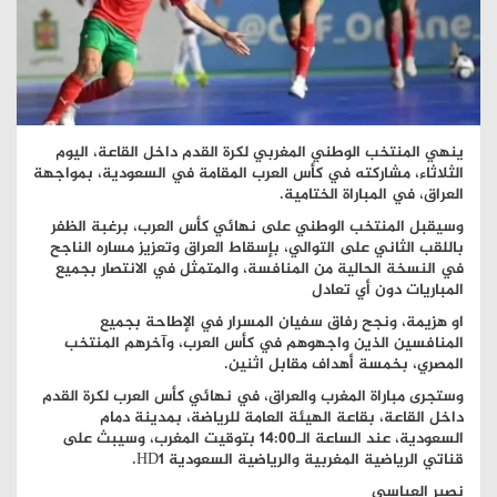
ينهي المنتخب الوطني المغربي لكرة القدم داخل القاعة، اليوم
الثلاثاء، مشاركته في كأس العرب المقامة في السعودية، بمواجهة
العراق، في المباراة الختامية.
وسيقبل المنتخب الوطني على نهائي كأس العرب، برغبة الظفر
باللقب الثاني على التوالي، بإسقاط العراق وتعزيز مساره الناجح
في النسخة الحالية من المنافسة، والمتمثل في الانتصار بجميع
المباريات دون أي تعادل
او هزيمة، ونجح رفاق سفيان المسرار في الإطاحة بجميع
المنافسين الذين واجهوهم في كأس العرب، وآخرهم المنتخب
المصري، بخمسة أهداف مقابل اثنين.
وستجرى مباراة المغرب والعراق، في نهائي كأس العرب لكرة القدم
داخل القاعة، بقاعة الهيئة العامة للرياضة، بمدينة دمام
السعودية، عند الساعة الـ14:00 بتوقيت المغرب، وسيبث على
قناتي الرياضية المغربية والرياضية السعودية HD1.
نصير العباسي