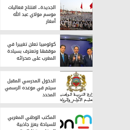
الجديدة.. افتتاح فعاليات
موسم مولاي عبد الله
أمغار
كولومبيا تعلن تغييرا في
موقفها وتعترف بسيادة
المغرب على صحرائه
الدخول المدرسي المقبل
سیتم في موعده الرسمي
المحدد
المكتب الوطني المغربي
للسياحة يعزز جاذبية