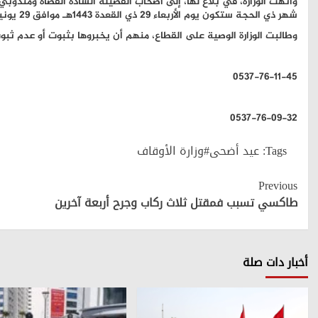
وأنهت الوزارة، في بلاغ لها، إلى أصحاب الفضيلة السادة القضاة ومندوب
شهر ذي الحجة ستكون يوم الأربعاء 29 ذي القعدة 1443هـ موافق 29 يونيو 2022 م.
وطالبت الوزارة الوصية على القطاع، منهم أن يخبروها بثبوت أو عدم ثبوت
0537-76-11-45
0537-76-09-32
Tags:
عيد أضحى#وزارة الأوقاف
Continue
Previous
Reading
طاكسي تسبب فمقتل ثلاث ركاب وجرح أربعة آخرين
أخبار دات صلة