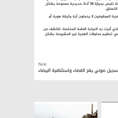
مدينة طنجة فور وصولهم على متن حافلة للنقل العمومي، وهم في حالة تلبس بحيازة 36 أداة حديدية مصنوعة بشكل
التسلق.
رة الموقوفين لا يحملون أية وثيقة هوية أو
 الذي أمرت به النيابة العامة المختصة، للكشف عن
في تنظيم محاولات الهجرة غير المشروعة بشكل
Next
سجيل صوتي يهز القضاء واستئنافية البيضاء