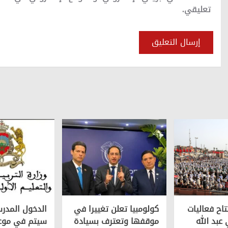
تعليقي.
تاح فعاليات
كولومبيا تعلن تغييرا في
الدخول المدر
عبد الله
موقفها وتعترف بسيادة
سیتم في موع