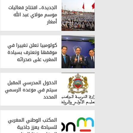
الجديدة.. افتتاح فعاليات
موسم مولاي عبد الله
أمغار
كولومبيا تعلن تغييرا في
موقفها وتعترف بسيادة
المغرب على صحرائه
الدخول المدرسي المقبل
سیتم في موعده الرسمي
المحدد
المكتب الوطني المغربي
للسياحة يعزز جاذبية