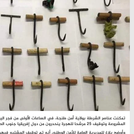
تمكنت عناصر الشرطة بولاية أمن طنجة، في الساعات الأولى من فجر الي
المشروعة وتوقيف 25 مرشحا للهجرة ينحدرون من دول إفريقيا جنوب الصحراء.
وأوضح بلاغ للمديرية العامة للأمن الوطني أنه تم توقيف المشتبه في