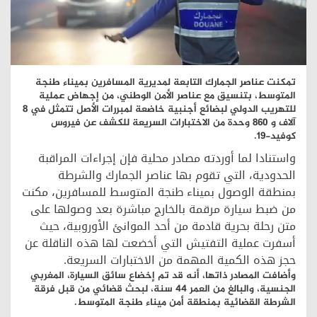
تمكنت عناصر الجمارك التابعة لمديرية المسافرين بميناء طنجة
المتوسط، بتنسيق مع عناصر الأمن الوطني، من إجهاض عملية
للتهريب الدولي لبضائع أجنبية خاضعة لمبررات الأصل تتمثل في 8
آلاف و 860 وحدة من الاختبارات السريعة للكشف عن فيروس
كوفيد-19.
واستنادا لما أوردته مصادر محلية فإن إجراءات المراقبة
الحدودية، التي تقوم بها عناصر الجمارك والشرطة
بمنطقة الوصول بميناء طنجة المتوسط للمسافرين، مكنت
من ضبط سيارة مرقمة بالخارج مباشرة بعد وصولها على
متن رحلة بحرية قادمة من أحد الموانئ الأوروبية، حيث
أسفرت عملية التفتيش التي أخضعت لها هذه الناقلة عن
حجز هذه الكمية المهمة من الاختبارات السريعة.
وأضافت المصادر ذاتها، أنه قد تم إخضاع سائق السيارة، المغربي
الجنسية، والبالغ من العمر 44 سنة، لبحث قضائي من قبل فرقة
الشرطة القضائية بمنطقة أمن ميناء طنجة المتوسط.