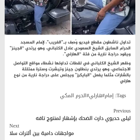
تداول ناشطون مقطع فيديو وُصِف بـ”الغريب”، لإمام المسجد
الحرام السابق الشيخ السعودي عادل الكلباني، وهو يرتدي “الجينز”
ويقود دراجة نارية من فئة “الهارلي”.
وظهر الشيخ الكلباني في لقطات تداولها نشطاء مواقع التواصل
الاجتماعي، وهو يرتدي بنطلون جينز وتيشرت وسترة ممتلئة
بالشارات مثلما يفعل “البايكرز” ويجلس على دراجة نارية من نوع
هارلي
Tags:
إمام#هارلي#الحرم المكي
Continue
Previous
Reading
ليلى حديوي دارت الضحك بإشهار لمنتوج تافه
Next
مواجهات دامية بين ألترات سلا