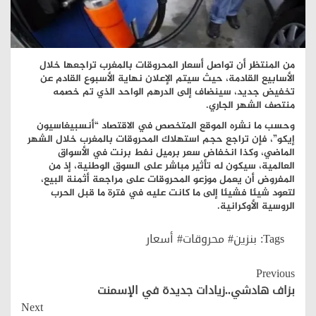
من المنتظر أن تواصل أسعار المحروقات بالمغرب تراجعها خلال
الأسابيع القادمة، حيث سيتم الإعلان نهاية الأسبوع القادم عن
تخفيض جديد، سينضاف إلى الدرهم الواحد الذي تم خصمه
منتصف الشهر الجاري.
وحسب ما نشره الموقع المتخصص في الاقتصاد “أنسبيغاسيون
إيكو”، فإن تراجع حجم استهلاك المحروقات بالمغرب خلال الشهر
الماضي، وكذا انخفاض سعر برميل نفط برنت في الأسواق
العالمية، سيكون له تأثير مباشر على السوق الوطنية، إذ من
المفروض أن يعمل موزعو المحروقات على مراجعة أثمنة البيع،
لتعود شيئا فشيئا إلى ما كانت عليه في فترة ما قبل الحرب
الروسية الأوكرانية.
Tags:
بنزين# محروقات# أسعار
Continue
Previous
Reading
بزاف هادشي..زيادات جديدة في الإسمنت
Next