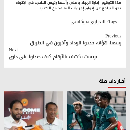
هذا التوقيع، إدارة الرجاء و على رأسها رئيس النادي، في الإتجاه
نحو التراجع عن إتمام إجراءات التعاقد مع اللاعب.
Tags:
البدراوي#بوكاسي
Continue
Previous
Reading
رسميا..هؤلاء جددوا للوداد وآخرون في الطريق
Next
بريست يكشف بالأرقام كيف حصلوا على داري
أخبار دات صلة