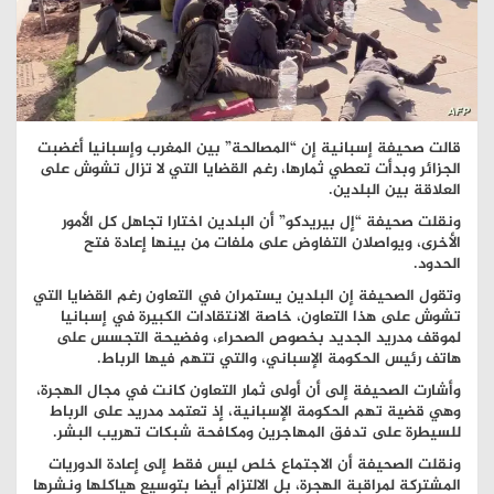
قالت صحيفة إسبانية إن “المصالحة” بين المغرب وإسبانيا أغضبت
الجزائر وبدأت تعطي ثمارها، رغم القضايا التي لا تزال تشوش على
العلاقة بين البلدين.
ونقلت صحيفة “إل بيريدكو” أن البلدين اختارا تجاهل كل الأمور
الأخرى، ويواصلان التفاوض على ملفات من بينها إعادة فتح
الحدود.
وتقول الصحيفة إن البلدين يستمران في التعاون رغم القضايا التي
تشوش على هذا التعاون، خاصة الانتقادات الكبيرة في إسبانيا
لموقف مدريد الجديد بخصوص الصحراء، وفضيحة التجسس على
هاتف رئيس الحكومة الإسباني، والتي تتهم فيها الرباط.
وأشارت الصحيفة إلى أن أولى ثمار التعاون كانت في مجال الهجرة،
وهي قضية تهم الحكومة الإسبانية، إذ تعتمد مدريد على الرباط
للسيطرة على تدفق المهاجرين ومكافحة شبكات تهريب البشر.
ونقلت الصحيفة أن الاجتماع خلص ليس فقط إلى إعادة الدوريات
المشتركة لمراقبة الهجرة، بل الالتزام أيضا بتوسيع هياكلها ونشرها