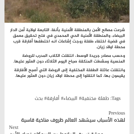
شرعت مصالح الأمن بالمنطقة الأمنية بأنفا، التابعة لولاية أمن الدار
البيضاء، والمنطقة الأمنية الحي المحمدي في فتح تحقيق معمق
في قضية اختفاء طفلة روجت إشاعات انه اختطفها أفارقة قرب
محطة اولاد زيان.
وحسب مصادر جريدة الوسط، انتقلت الكلاب المدرب للروضة
المنسية ومشطت المنكقة صباح اليوم الثلاثاء دون العثور عليها.
وانتقلت عائلة الطفلة المختفية إلى الروضة التي أصبح الأفارقة
يقيمون بها، كما انتقلوا إلى محطة اولاد زيان دون العثور عليها.
Tags:
طفلة مختفية# البيضاء# أفارقة# بحث
Continue
Previous
Reading
لهذه الأسباب سيشهد العالم ظروف مناخية قاسية
Next