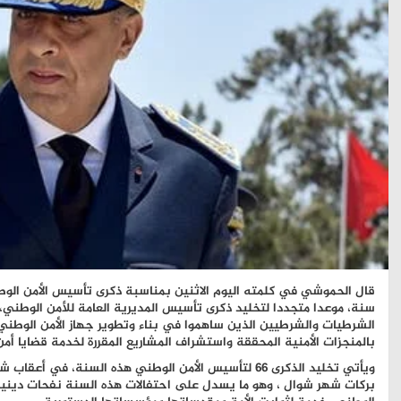
قال الحموشي في كلمته اليوم الاثنين بمناسبة ذكرى تأسيس الأمن ا
سنة، موعدا متجددا لتخليد ذكرى تأسيس المديرية العامة للأمن الوطني، 
الشرطيات والشرطيين الذين ساهموا في بناء وتطوير جهاز الأمن الوطني،
بالمنجزات الأمنية المحققة واستشراف المشاريع المقررة لخدمة قضايا أمن
ويأتي تخليد الذكرى 66 لتأسيس الأمن الوطني هذه السنة، 
بركات شهر شوال ، وهو ما يسدل على احتفالات هذه السنة نفحات دينية 