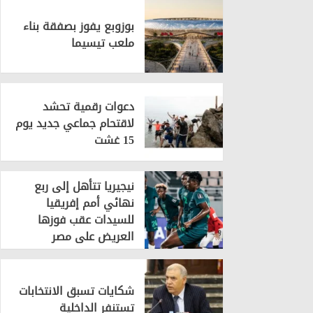
بوزوبع يفوز بصفقة بناء
ملعب تيسيما
دعوات رقمية تحشد
لاقتحام جماعي جديد يوم
15 غشت
نيجيريا تتأهل إلى ربع
نهائي أمم إفريقيا
للسيدات عقب فوزها
العريض على مصر
شكايات تسبق الانتخابات
تستنفر الداخلية