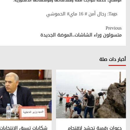
الوطني، خدمة لثوابت الأمة ومقدساتها ومؤسساتها الدستورية.
Tags:
رجال أمن # 16 ماي# الحموشي
Continue
Previous
Reading
متسولون وراء الشاشات..الموضة الجديدة
أخبار دات صلة
دعوات رقمية تحشد لاقتحام
شكايات تسبق الانتخابات