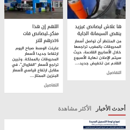
ها علاش ليصانص غيزيد
اللهم إن هذا
ينقص السيمانة الجاية
منكر..ليصانص فات
16درهم للتر
من المنتظر أن تواصل أسعار
المحروقات بالمغرب تراجعها
عاينت الوسط صباح اليوم
خلال الأسابيع القادمة، حيث
ارتفاعا جديدا لأسعار
سيتم الإعلان نهاية الأسبوع
المحروقات بالمملكة. وتبين
القادم عن تخفيض جديد،...
تراجع لأسعار “الغازوال”، في
مقابل ارتفاع قياسي لأسعار
التفاصيل
البنزين الممتاز....
التفاصيل
أحدث الأخبار
الأكثر مشاهدة