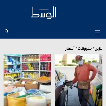
Ski
t
conten
Primary
Menu
بنزين# محروقات# أسعار