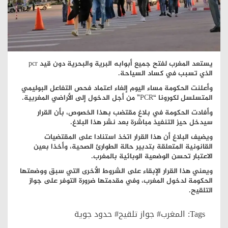
يستعد المغرب لفتح جميع أبوابه البرية والبحرية دون قيد pcr
الذي تسبب في كساد السياحة.
وأعلنت الحكومة مساء اليوم إلغاء اعتماد فحص التفاعل البوليمي
المتسلسل لكورونا “PCR” من أجل الدخول إلى الأراضي المغربية.
وأفادت الحكومة في بلاغ مقتضب بهذا الخصوص، بأن القرار
سيدخل حيز التنفيذ مباشرة بعد نشر هذا البلاغ.
ويضيف البلاغ أن هذا القرار اتخذ استنادا على المقتضيات
القانونية المتعلقة بتدبير حالة الطوارئ الصحية، وأخذا بعين
الاعتبار تحسن الوضعية الوبائية بالمغرب.
ويعني هذا القرار الإبقاء على الشروط الأخرى التي سبق ووضعتها
الحكومة لدخول المغرب، وفي مقدمتها ضرورة التوفر على جواز
التلقيح.
Tags:
المغرب# جواز تلقيح# حدود جوية