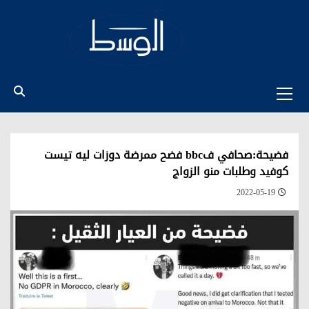
Ski
t
conten
Primary
Menu
فضيحة:صحافي فbbc فضح ممرضة دوزات ليه تيست
كوفيد وطلبات منو الزواج
2022-05-19