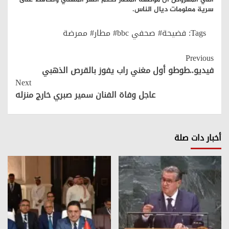
سرية معلومات ديال الناس.
Tags:
فضيحة# صحفي bbc# مطار# ممرضة
Continue
Previous
Reading
فيديو..طوطو أول مغني راب يفوز بالقرص الذهبي
Next
عاجل وفاة الفنان سمير صبري خارج منزله
أخبار دات صلة