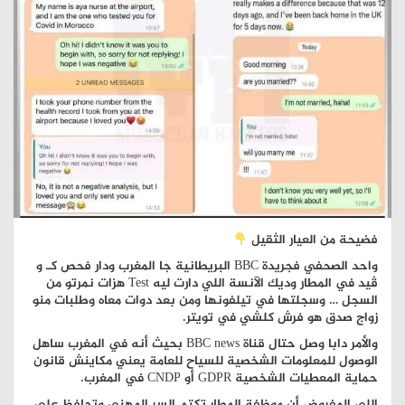
فضيحة من العيار الثقيل
واحد الصحفي فجريدة BBC البريطانية جا المغرب ودار فحص كـ و
ڤيد في المطار وديك الآنسة اللي دارت ليه Test هزات نمرتو من
السجل … وسجلتها في تيلفونها ومن بعد دوات معاه وطلبات منو
زواج صدق هو فرش كلشي في تويتر.
والأمر دابا وصل حتال قناة BBC news بحيث أنه في المغرب ساهل
الوصول للمعلومات الشخصية للسياح للعامة يعني مكاينش قانون
حماية المعطيات الشخصية GDPR أو CNDP في المغرب.
اللي المفروض أن موظفة المطار تكتم السر المهني وتحافظ على