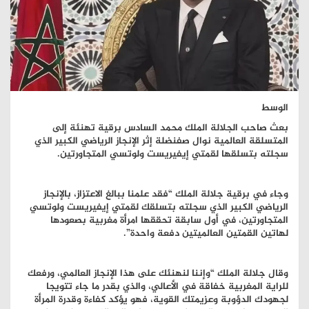
الوسط
بعث صاحب الجلالة الملك محمد السادس برقية تهنئة إلى
المتسلقة العالمية نوال صفنضلة إثر الإنجاز الرياضي الكبير الذي
سجلته بتسلقها لقمتي إيفيريست ولوتسي المتجاورتين.
وجاء في برقية جلالة الملك “فقد علمنا ببالغ الاعتزاز، بالإنجاز
الرياضي الكبير الذي سجلته بتسلقك لقمتي إيفيريست ولوتسي
المتجاورتين، في أول سابقة تحققها امرأة مغربية بصعودها
لهاتين القمتين العالميتين دفعة واحدة”.
وقال جلالة الملك “وإننا لنهنئك على هذا الإنجاز العالمي، ورفعك
للراية المغربية خفاقة في الأعالي، والذي بقدر ما جاء تتويجا
لجهودك الدؤوبة وعزيمتك القوية، فهو يؤكد كفاءة وقدرة المرأة