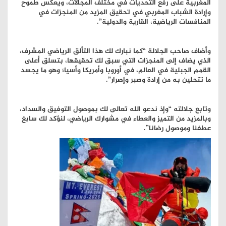
المغربية على رفع التحديات في مختلف المجالات، ويعكس طموح
وإرادة الشباب المغربي في تحقيق المزيد من المنجزات في
المنافسات الرياضية، القارية والدولية”.
وأضاف صاحب الجلالة “كما نبارك لك هذا التألق الرياضي المشرف،
الذي يضاف إلى المنجزات التي سبق لك تحقيقها، بتسلق أعلى
القمم الجبلية في العالم، في أوروبا وأمريكا وأسيا؛ وهو ما يجسد
ما تتحلين به من إرادة وصبر وإصرار”.
وتابع جلالته “وإذ ندعو الله تعالى لك بموصول التوفيق والسداد،
وبالمزيد من التميز والعطاء في مشوارك الرياضي، لنؤكد لك سابغ
عطفنا وموصول رضانا”.