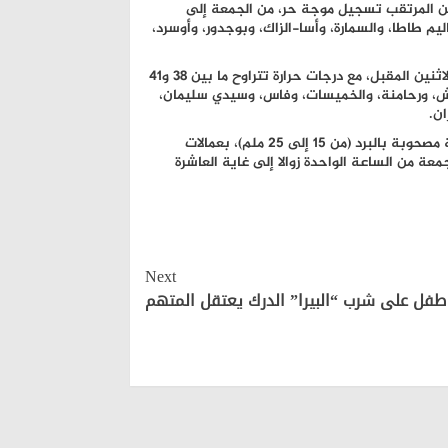
ن المرتقب تسجيل موجة حر، من الجمعة إلى
و43 درجة، بكل من عمالات وأقاليم طاطا، والسمارة، وأسا-الزاك، وبوجدور، وأوسرد،
كما يرتقب تسجيل الظاهرة نفسها، ابتداء من يوم غد السبت إلى غاية الاثنين المقبل، مع درجات حرارة تتراوح ما بين 38 و41
كش، ورحامنة، والخميسات، وفاس، وسيدي سليمان،
ن.
وأضاف المصدر ذاته، أنه من المرتقب، أيضا، نزول أمطار رعدية محليا قوية مصحوبة بالبرد (من 15 إلى 25 ملم)، بعمالات
جمعة من الساعة الواحدة زوالا إلى غاية العاشرة
Next
 طفل على شرب “البيرا” الدرك يعتقل المتهم