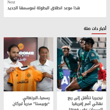
Next
هذا موعد انطلاق البطولة لموسمها الجديد
أخبار دات صلة
نيجيريا تتأهل إلى ربع
رسميا..البرتغالي
نهائي أمم إفريقيا
“بوبيستا” مدرباً لبركان
للسيدات عقب فوزها