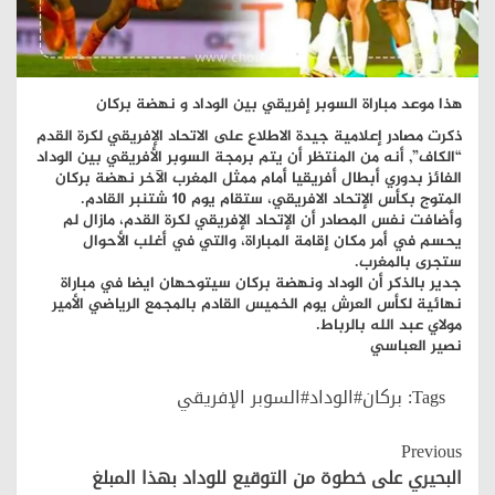
هذا موعد مباراة السوبر إفريقي بين الوداد و نهضة بركان
ذكرت مصادر إعلامية جيدة الاطلاع على الاتحاد الإفريقي لكرة القدم
“الكاف”, أنه من المنتظر أن يتم برمجة السوبر الأفريقي بين الوداد
الفائز بدوري أبطال أفريقيا أمام ممثل المغرب الآخر نهضة بركان
المتوج بكأس الإتحاد الافريقي، ستقام يوم 10 شتنبر القادم.
وأضافت نفس المصادر أن الإتحاد الإفريقي لكرة القدم، مازال لم
يحسم في أمر مكان إقامة المباراة، والتي في أغلب الأحوال
ستجرى بالمغرب.
جدير بالذكر أن الوداد ونهضة بركان سيتوحهان ايضا في مباراة
نهائية لكأس العرش يوم الخميس القادم بالمجمع الرياضي الأمير
مولاي عبد الله بالرباط.
نصير العباسي
Tags:
بركان#الوداد#السوبر الإفريقي
Continue
Previous
Reading
البحيري على خطوة من التوقيع للوداد بهذا المبلغ