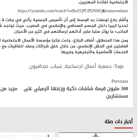
الاجتماعية لفائدة المهنيين.
https://youtube.com/watch?v=BnZQ7U7DNHQ&feature=share
وأشار بلاغ توصلت به الوسط إلى أن تأسيس الجمعية يأتي في وقت لا ي
تحديا كبيرا داخل الجسم الصحافي والإعلامي في المغرب، حيث تواجه 
الجانب؛ ما يؤثر سلبا على أدائهم لرسالتهم في كثير من الأحيان.
ومن هذا المنطلق، أضاف البلاغ، جاءت فكرة مؤسسة الأعمال الاجتماعية 
العاملين في الحقل الإعلامي، من خلال خلق شراكات وعقد اتفاقيات مع
الخدمات الأساسية والترفيهية وغيرها.
Tags:
جمعية أعمال اجتماعية
,
شباب
,
صحافيون
Continue
Previous
Reading
300 مليون قيمة شاشات ذكية وزعتها الرميلي على
مزيد من 
مستشارين
أخبار دات صلة