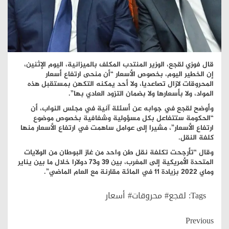
قال فوزي لقجع، الوزير المنتدب المكلف بالميزانية، اليوم الإثنين،
إن الخطير اليوم، بخصوص الأسعار “أن منحى ارتفاع أسعار
المحروقات لازال تصاعديا، ولا أحد يمكنه التكهن بمستقبل هذه
المواد، ولا بأسعارها ولا بضمان التزود العادي بها”.
وأوضح لقجع في جوابه عن أسئلة آنية في مجلس النواب، أن
“الحكومة ستتفاعل بكل مسؤولية وشفافية بخصوص موضوع
ارتفاع الأسعار”، مشيرا إلى عوامل ساهمت في ارتفاع الأسعار منها
كلفة النقل.
وقال “تأرجحت تكلفة نقل طن واحد من غاز البوطان من الولايات
المتحدة الأمريكية إلى المغرب، بين 39 و73 دولارا خلال ما بين يناير
وماي 2022 بزيادة 11 في المائة مقارنة مع العام الماضي”.
Tags:
لقجع# محروقات# أسعار
Continue
Previous