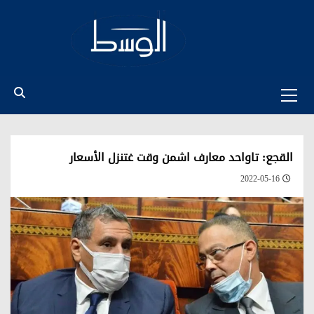
Ski
t
conten
Primary
Menu
القجع: تاواحد معارف اشمن وقت غتنزل الأسعار
2022-05-16